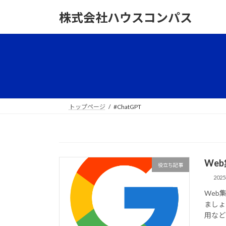
コ
ナ
株式会社ハウスコンパス
ン
ビ
テ
ゲ
ン
ー
ツ
シ
へ
ョ
ス
ン
キ
に
ッ
移
トップページ
#ChatGPT
プ
動
We
役立ち記事
202
Web
ましょ
用など